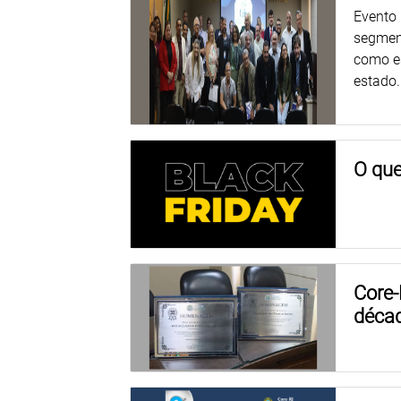
Evento 
segmen
como es
estado.
O que
Core-
décad