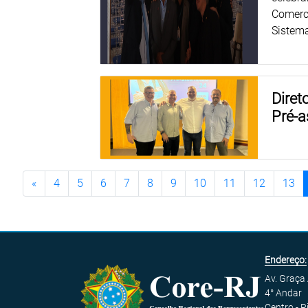
Comerci
Sistema
Diret
Pré-
«
4
5
6
7
8
9
10
11
12
13
Endereço:
Av. Graça
4° Andar
Centro - R