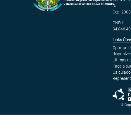
RJ
Cep: 2003
CNPJ:
34.046.4
Links Útei
Oportuni
disponívei
Últimas no
Faça a su
Calculado
Represent
© Cop