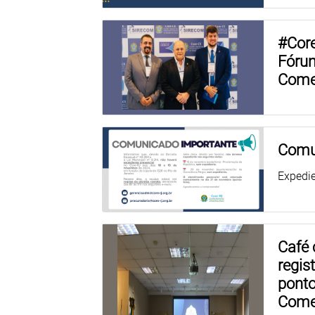
#Core
Fóru
Come
Comu
Expedi
Café 
regis
ponto
Comer