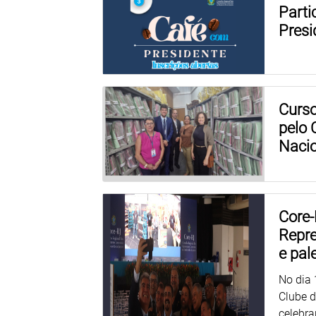
Parti
Presi
Curso
pelo 
Nacio
Core-
Repr
e pal
No dia
Clube d
celebra