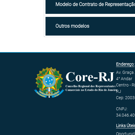
Modelo de Contrato de Representaçã
Outros modelos
Endereço:
Av. Graça
4° Andar
Centro - R
RJ
Cep: 2003
CNPJ:
34.046.4
Links Útei
Oportuni