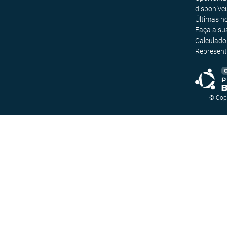
disponívei
Últimas no
Faça a su
Calculado
Represent
© Cop