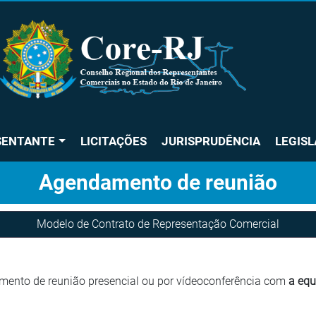
SENTANTE
LICITAÇÕES
JURISPRUDÊNCIA
LEGIS
Agendamento de reunião
Modelo de Contrato de Representação Comercial
mento de reunião presencial ou por vídeoconferência com
a equ