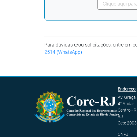
Para dúvidas e/ou solicitações, entre em 
2514 (WhatsApp)
Endereço:
Av. Graça
4° Andar
Centro - R
RJ
Cep: 2003
CNPJ: