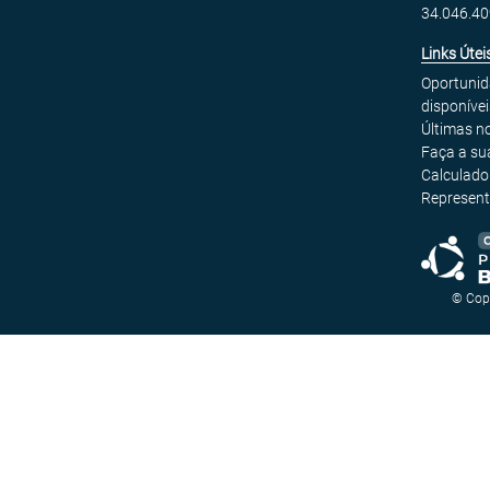
34.046.4
Links Útei
Oportuni
disponívei
Últimas no
Faça a su
Calculado
Represent
© Cop