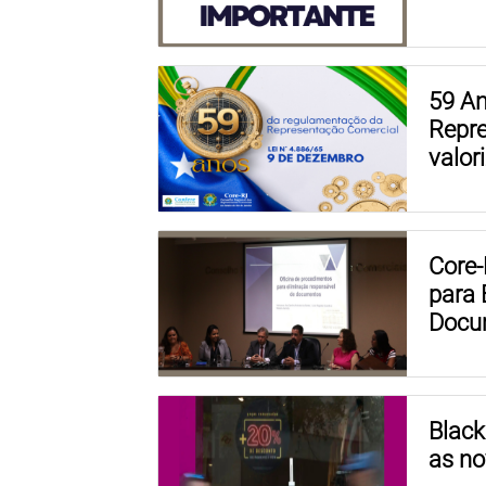
59 An
Repre
valor
Core-
para 
Docu
Black
as no