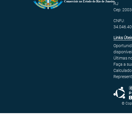
RJ
Cep: 2003
CNPJ:
34.046.4
Links Útei
Oportuni
disponívei
Últimas no
Faça a su
Calculado
Represent
© Cop