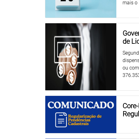
mais o 
Gover
de Li
Segundo
dispens
ou comp
376.35
Core-
Regul