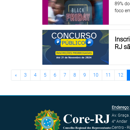
89% dos
foco em
Inscr
RJ sã
«
3
4
5
6
7
8
9
10
11
12
Endereço:
Av. Graça
4° Andar
Centro - R