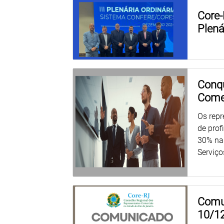
Core-
Plená
Conqu
Comer
Os repr
de prof
30% nas
Serviço
Comu
10/1